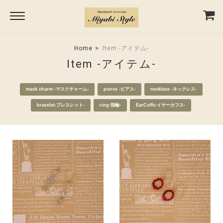
Home
Item -アイテム-
Item -アイテム-
mask charm -マスクチャーム-
pierce -ピアス-
necklace -ネックレス-
bracelet-ブレスレット-
ring-指輪-
EarCuffs-イヤーカフス-