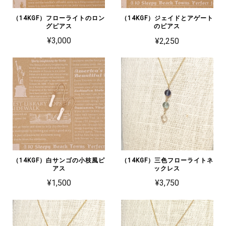
（14KGF）フローライトのロン
（14KGF）ジェイドとアゲート
グピアス
のピアス
¥3,000
¥2,250
（14KGF）白サンゴの小枝風ピ
（14KGF）三色フローライトネ
アス
ックレス
¥1,500
¥3,750