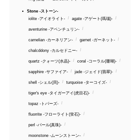
Stone -ストーン-
iolite -アイオライト-
agate -アゲート(瑪瑙)-
aventurine -アベンチュリン-
carnelian -カーネリアン-
garnet -ガーネット-
chalcddony -カルセドニー-
quartz -クォーツ(水晶)-
coral -コーラル(珊瑚)-
sapphire -サファイア-
jade -ジェイド(翡翠)-
shell -シェル(貝)-
turquoise -ターコイズ-
tiger's eye -タイガーアイ(虎目石)-
topaz -トパーズ-
fluorrite -フローライト(蛍石)-
perl -パール(真珠)-
moonstone -ムーンストーン-