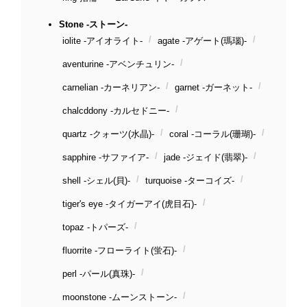
Stone -ストーン-
iolite -アイオライト-
agate -アゲート(瑪瑙)-
aventurine -アベンチュリン-
carnelian -カーネリアン-
garnet -ガーネット-
chalcddony -カルセドニー-
quartz -クォーツ(水晶)-
coral -コーラル(珊瑚)-
sapphire -サファイア-
jade -ジェイド(翡翠)-
shell -シェル(貝)-
turquoise -ターコイズ-
tiger's eye -タイガーアイ(虎目石)-
topaz -トパーズ-
fluorrite -フローライト(蛍石)-
perl -パール(真珠)-
moonstone -ムーンストーン-