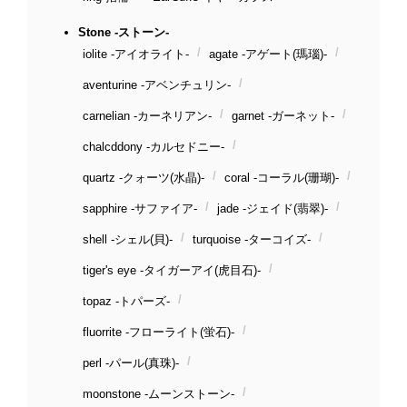
Stone -ストーン-
iolite -アイオライト-
agate -アゲート(瑪瑙)-
aventurine -アベンチュリン-
carnelian -カーネリアン-
garnet -ガーネット-
chalcddony -カルセドニー-
quartz -クォーツ(水晶)-
coral -コーラル(珊瑚)-
sapphire -サファイア-
jade -ジェイド(翡翠)-
shell -シェル(貝)-
turquoise -ターコイズ-
tiger's eye -タイガーアイ(虎目石)-
topaz -トパーズ-
fluorrite -フローライト(蛍石)-
perl -パール(真珠)-
moonstone -ムーンストーン-